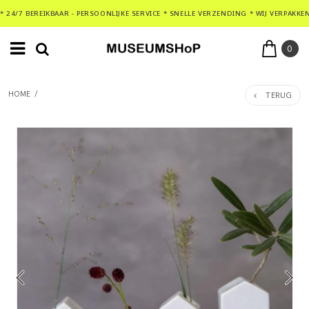
* 24/7 BEREIKBAAR - PERSOONLIJKE SERVICE * SNELLE VERZENDING * WIJ VERPAKKE
0
TERUG
HOME
/