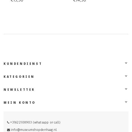
€13,50
€14,50
KUNDENDIENST
KATEGORIEN
NEWSLETTER
MEIN KONTO
+31622108903 (whatsapp or call)
info@museumshopdenhaag.nl