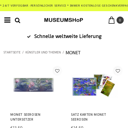
* 24/7 VERFÜGBAR -PERSÖNLICHER SERVICE * IMMER KOSTENLOSE GESCHENKVERPA
0
Schnelle weltweite Lieferung
MONET
STARTSEITE
/
KÜNSTLER UND THEMEN
/
MONET SEEROSEN
SATZ KARTEN MONET
UNTERSETZER
SEEROSEN