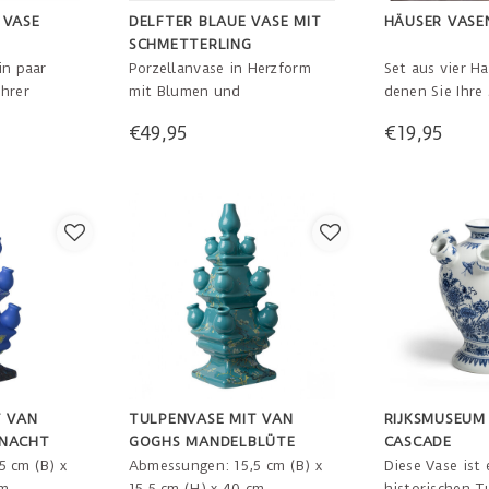
 VASE
DELFTER BLAUE VASE MIT
HÄUSER VASE
SCHMETTERLING
in paar
Porzellanvase in Herzform
Set aus vier H
hrer
mit Blumen und
denen Sie Ihre
zusammen
Schmetterling auf beiden
Blumen verwen
€49,95
€19,95
er blauen
Seiten. Inspiriert von den
ganz besondere
en Vasen.
ersten Tulpenvasen in den
Ihrem Fenster
macht es zu
Niederlanden. 21,5 x 6,5 x
auf dem Tisch 
zen. 12 cm
20,5 cm
können. Von 5,
hoch.
T VAN
TULPENVASE MIT VAN
RIJKSMUSEUM
NNACHT
GOGHS MANDELBLÜTE
CASCADE
 cm (B) x
Abmessungen: 15,5 cm (B) x
Diese Vase ist 
cm
15,5 cm (H) x 40 cm
historischen T