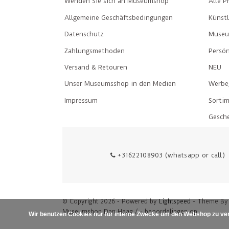
Wenden Sie sich an Museumshop
Alle P
Allgemeine Geschäftsbedingungen
Künst
Datenschutz
Museu
Zahlungsmethoden
Persön
Versand & Retouren
NEU
Unser Museumsshop in den Medien
Werbe
Impressum
Sorti
Gesch
+31622108903 (whatsapp or call)
© Copyright 2026 - Powered by
Lightspeed
- Theme B
Museumshop Den Haag
/
-
beoordelingen op
Wir benutzen Cookies nur für interne Zwecke um den Webshop zu ver