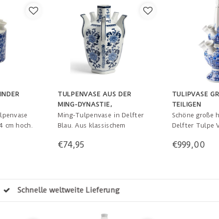
INDER
TULPENVASE AUS DER
TULIPVASE GR
MING-DYNASTIE,
EILIGEN
RIJKSMUSEUM
lpenvase
Ming-Tulpenvase in Delfter
Schöne große 
14 cm hoch.
Blau. Aus klassischem
Delfter Tulpe 
Porzellan mit flacher
Blumenmustern
€74,95
€999,00
Plattenstruktur und
kann nicht! Ei
schrägem Ausguss. 20 x 20 x
für Blumen wie
30 cm
der Tat als ein
verwenden. Maß
 Tage um deine Meinung zu ändern