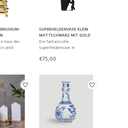
KSMUSEUM-
SUPERHELDENVASE KLEIN
IN
MATTSCHWARZ MIT GOLD
AUFLAGE
te Vase des
Die fantastische
st jetzt
Superheldenvase in
 in Gold!
stylischem Mattschwarz mit
€75,00
age,
goldenem Touch, jetzt auch
flage! Die
in kleiner Version. 8 x 15 cm
vase jetzt
 verfügbar.
siert auf einer
e, Delft 1692-
en 27 x 27 x