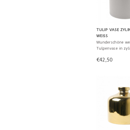
TULIP VASE ZYLI
WEISS
Wunderschöne we
Tulpenvase in zyl
Form mit 7 Öffnu
€42,50
Design für klassi
modernen Geschm
hoch.