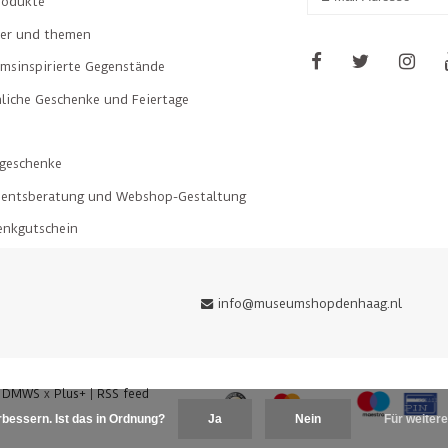
rodukte
ler und themen
msinspirierte Gegenstände
liche Geschenke und Feiertage
geschenke
mentsberatung und Webshop-Gestaltung
enkgutschein
info@museumshopdenhaag.nl
y
DMWS
x
Plus+
|
RSS feed
bessern. Ist das in Ordnung?
Ja
Nein
Für weitere