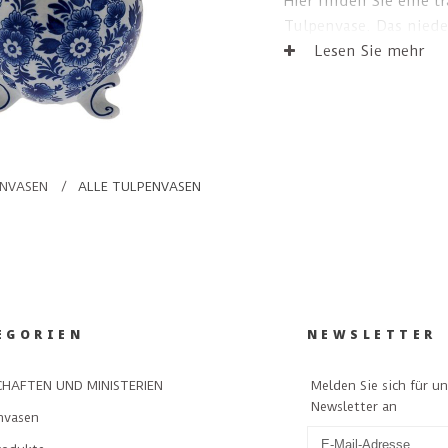
Hier finden Sie eine t
Tulpenvase. Das niede
und Alt für Freund un
Lesen Sie mehr
NVASEN
/
ALLE TULPENVASEN
EGORIEN
NEWSLETTER
Melden Sie sich für u
HAFTEN UND MINISTERIEN
Newsletter an
nvasen