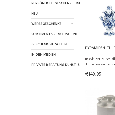
PERSÖNLICHE GESCHENKE UND FEIERTAGE
NEU
WERBEGESCHENKE
SORTIMENTSBERATUNG UND WEBSHOP-GESTALTU
GESCHENKGUTSCHEIN
PYRAMIDEN-TUL
IN DEN MEDIEN
Inspiriert durch d
Tulpenvasen aus 
PRIVATE BERATUNG KUNST & KULTUR
Jahrhundert, han
€149,95
Schaustück mit 31