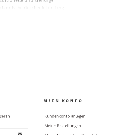
raditionelle und trendige
rländische Geschenk für Jung
d Geschäftsbeziehung.
MEIN KONTO
nseren
Kundenkonto anlegen
Meine Bestellungen