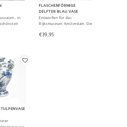
N
FLASCHENFÖRMIGE
DELFTER BLAU VASE
ausvasen, in
Entworfen für das
 schönsten
Rijksmuseum Amsterdam. Die
den und Ihre
flaschenförmige Vase ist mit
€39,95
 Straße in
blühenden Pflanzen und
rahmen oder
einem Ruyi-Muster
gestalten
handbemalt.
5 bis 8,5 cm
 TULPENVASE
einer
ulpenvase aus