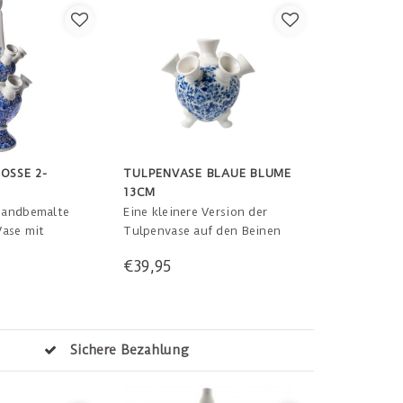
OSSE 2-T
TULPENVASE BLAUE BLUME
13CM
handbemalte
Eine kleinere Version der
Vase mit
Tulpenvase auf den Beinen
. Mehr Dutch
mit blauen Blüten.13cm hoch
€39,95
ne schöne Vase
 trim oder in
e Vase zu
e: 57 cm.
Schnelle weltweite Lieferung