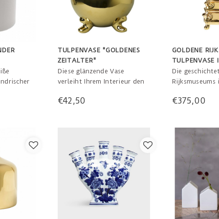
NDER
TULPENVASE "GOLDENES
GOLDENE RIJ
ZEITALTER"
TULPENVASE 
LIMITIERTER 
iße
Diese glänzende Vase
Die geschichte
indrischer
verleiht Ihrem Interieur den
Rijksmuseums i
ngen. Pures
Luxus und den Reichtum des
vorübergehend
€42,50
€375,00
schen und
goldenen Zeitalters. 17 cm
Limitierte Aufl
ack. 14 cm
beschränkte Au
schöne Schicht
vorübergehend
Der Entwurf ba
Blumenpyramid
1700, 5 Schicht
58