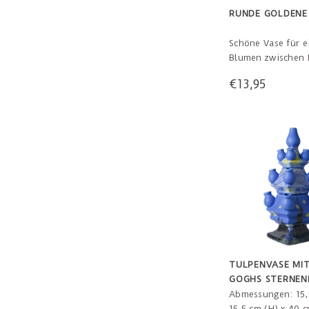
RUNDE GOLDENE
Schöne Vase für e
Blumen zwischen I
Sammlung. Oder 
€13,95
mit anderen Delft
oder / und golden
Die Kombination 
einem reichen Gan
TULPENVASE MI
GOGHS STERNE
Abmessungen: 15,5
15,5 cm (H) x 40 