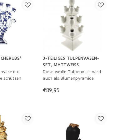
"CHERUBS"
3-TEILIGES TULPENVASEN-
SET, MATTWEISS
envase mit
Diese weiße Tulpenvase wird
ie schützen
auch als Blumenpyramide
nd tragen sie
bezeichnet. Sie besteht aus
€89,95
und Mythen
drei Abschnitten mit jeweils
. 19,5 x 6,5 x
einem Wasserfach. Höhe: 40
cm.