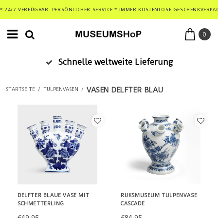
* 24/7 VERFÜGBAR -PERSÖNLICHER SERVICE * IMMER KOSTENLOSE GESCHENKVERPA
0
Schnelle weltweite Lieferung
VASEN DELFTER BLAU
STARTSEITE
/
TULPENVASEN
/
DELFTER BLAUE VASE MIT
RIJKSMUSEUM TULPENVASE
SCHMETTERLING
CASCADE