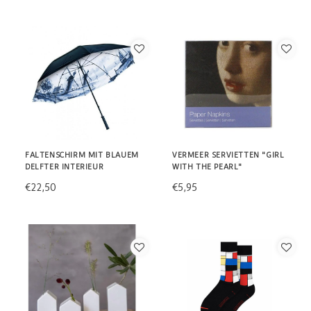
FALTENSCHIRM MIT BLAUEM
VERMEER SERVIETTEN "GIRL
DELFTER INTERIEUR
WITH THE PEARL"
€22,50
€5,95