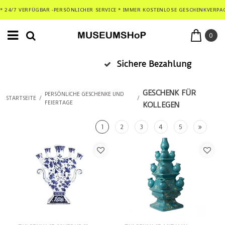
* 24/7 VERFÜGBAR -PERSÖNLICHER SERVICE * IMMER KOSTENLOSE GESCHENKVERPA
0
Sichere Bezahlung
GESCHENK FÜR
PERSÖNLICHE GESCHENKE UND
STARTSEITE
/
/
FEIERTAGE
KOLLEGEN
1
2
3
4
5