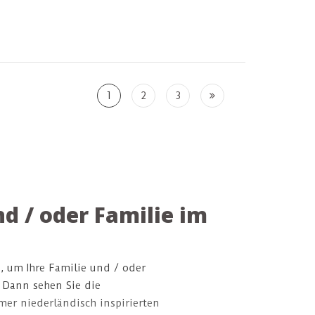
 und
niederländisch und
 umarmbar zu
zeitgemäß und umarmbar zu
 cm hoch
empfangen! 20 cm hoch
1
2
3
d / oder Familie im
, um Ihre Familie und / oder
 Dann sehen Sie die
mmer niederländisch inspirierten