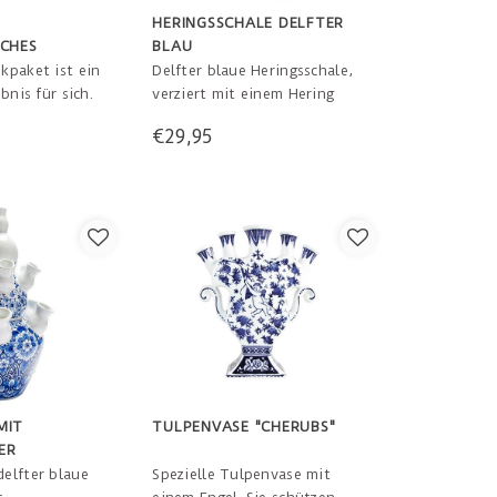
HERINGSSCHALE DELFTER
SCHES
BLAU
KET
kpaket ist ein
Delfter blaue Heringsschale,
bnis für sich.
verziert mit einem Hering
kt, denn die
und Blumen. Zum Servieren
€29,95
rd bald
Ihres köstlichen Fischs oder
nd mit diesem
als Dekorationsstück in Ihrer
Sie sich
Küche. Abmessungen: L 30
 die
cm, B 15 cm, H 2,5 cm
g ein. Ein
hichte! Es
elbesteck au
MIT
TULPENVASE "CHERUBS"
ER
elfter blaue
Spezielle Tulpenvase mit