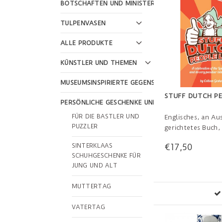
BOTSCHAFTEN UND MINISTERIEN
TULPENVASEN
ALLE PRODUKTE
KÜNSTLER UND THEMEN
MUSEUMSINSPIRIERTE GEGENSTÄNDE
STUFF DUTCH PE
PERSÖNLICHE GESCHENKE UND FEIERTAGE
FÜR DIE BASTLER UND
Englisches, an Au
PUZZLER
gerichtetes Buch,
Informationen in
€17,50
SINTERKLAAS
Bild ueber die Ni
SCHUHGESCHENKE FÜR
die niederländisc
JUNG UND ALT
und die Niederlän
MUTTERTAG
Sichere Bezahlung
14
VATERTAG