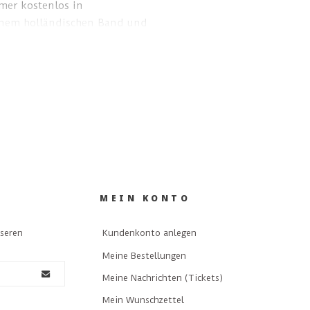
mer kostenlos in
inem holländischen Band und
wickelt.
IM AUSLAND
MEIN KONTO
nseren
Kundenkonto anlegen
Meine Bestellungen
Meine Nachrichten (Tickets)
Mein Wunschzettel