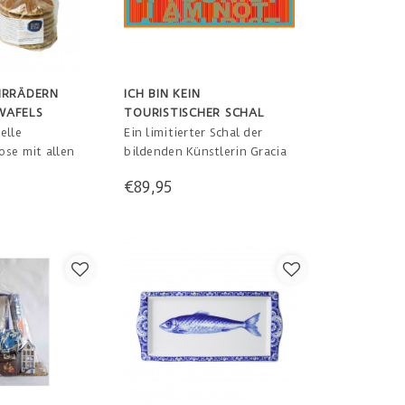
HRRÄDERN
ICH BIN KEIN
WAFELS
TOURISTISCHER SCHAL
elle
Ein limitierter Schal der
ose mit allen
bildenden Künstlerin Gracia
rrädern
Khouw. Mit den Worten "Ich
€89,95
ine rein
bin kein Tourist" in der
elikatesse,
Fußgängerzone rot, orange
opwafels.
und blau. Ein Design aus
einem leicht rebellischen
Herzen. 100% Crepe de
Chine, 70x170cm und 100%
holländisches Design