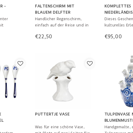
R -
FALTENSCHIRM MIT
KOMPLETTES
BLAUEM DELFTER
NIEDERLÄNDI
INTERIEUR
GESCHENKPA
nter
Handlicher Regenschirm,
Dieses Geschen
it
einfach auf der Reise und in
kulturelles Erle
der Tasche zu tragen.
Es passt perfe
€22,50
€95,00
alle Ihre
Dunkelblaues Äußeres und
Nachtwache wi
 Stelle.
original Dutch Delft Blue-
restauriert, u
infach ein
Landschaft im Inneren. So
Paket stimmen 
laufen Sie im Regen! 90 cm
schon jetzt auf
Durchmesser
Wiedereröffnun
NG
Paket mit Gesc
enthält: Musch
X
PUTTERTJE VASE
TULPENVASE 
EL
BLUMENMUST
HANDGEMALT
Was für eine schöne Vase,
Handgemalte, d