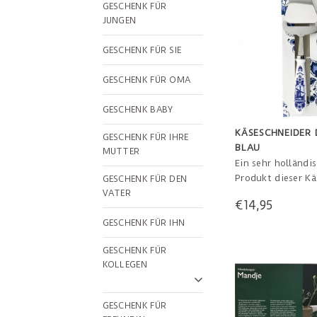
GESCHENK FÜR
JUNGEN
GESCHENK FÜR SIE
GESCHENK FÜR OMA
GESCHENK BABY
KÄSESCHNEIDER 
GESCHENK FÜR IHRE
BLAU
MUTTER
Ein sehr holländi
Produkt dieser Kä
GESCHENK FÜR DEN
Größe 23,5 cm un
VATER
€14,95
Geschenkbox.
GESCHENK FÜR IHN
GESCHENK FÜR
KOLLEGEN
GESCHENK FÜR