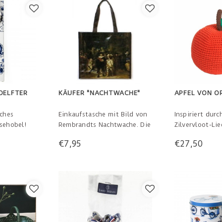
DELFTER
KÄUFER "NACHTWACHE"
APFEL VON O
sches
Einkaufstasche mit Bild von
Inspiriert dur
sehobel!
Rembrandts Nachtwache. Die
Zilvervloot-Lie
d kommt in
Tasche hat lange
große gehäkelt
€7,95
€27,50
Schulterstangen und ist
einer Glocke da
kunststoffbeschichtet, so
originelle Idee
dass es zu Schlägen und
eines Babys! A
etwas Regen kommen kann.
schön als Wer
30 x 30 x 40 cm
origineller Ges
cm