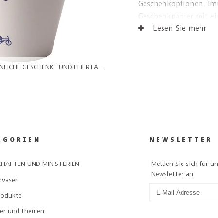
Geschenkoptionen. Im
Geschenkpapier mit e
Kanalhauspapier einge
Lesen Sie mehr
NLICHE GESCHENKE UND FEIERTAGE
/
FREUNDE UND / ODER FAMILIE 
EGORIEN
NEWSLETTER
Melden Sie sich für u
HAFTEN UND MINISTERIEN
Newsletter an
nvasen
rodukte
ler und themen