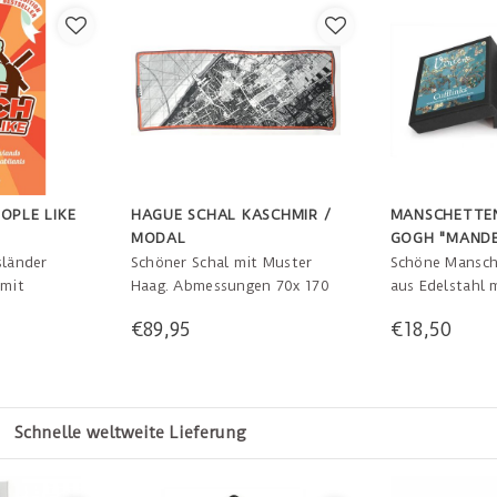
OPLE LIKE
HAGUE SCHAL KASCHMIR /
MANSCHETTE
MODAL
GOGH "MANDE
sländer
Schöner Schal mit Muster
Schöne Mansch
 mit
Haag. Abmessungen 70x 170
aus Edelstahl 
 Wort und
cm. Cashmere / modal. Farbe
"Almond Bloss
€89,95
€18,50
ederlande,
schwarz und weiß mit
Die Manschett
he Kultur
orange, blau, weinrot Rand.
in einer luxuri
der.
Der Schal kommt mit 3 Pins.
Geschenkbox v
 Tage um deine Meinung zu ändern