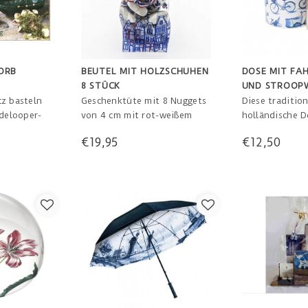
ORB
BEUTEL MIT HOLZSCHUHEN
DOSE MIT FA
8 STÜCK
UND STROOP
z basteln
Geschenktüte mit 8 Nuggets
Diese tradition
ndelooper-
von 4 cm mit rot-weißem
holländische D
ion dieses
blauem Band. Schön als
Arten von Fah
€19,95
€12,50
f der
kleine Dekoration zu einer
enthält auch e
ei.
Flasche Wein oder in den
holländische D
ine kleine
Weihnachtsbaum! Immer gut
eine Tüte Stro
 mit einer
für eine Reise. Groß und
chichte.
Klein freuen sich darüber.