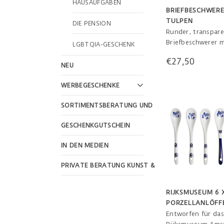
HAUSAUFGABEN
BRIEFBESCHWERE
TULPEN
DIE PENSION
Runder, transpare
Briefbeschwerer m
LGBTQIA-GESCHENK
wunderschönem
€27,50
Tulpendruck. Hält 
NEU
Papiere an Ort und
Aber es ist auch e
WERBEGESCHENKE
schönes Objekt!
SORTIMENTSBERATUNG UND WEBSHOP-GESTALTU
GESCHENKGUTSCHEIN
IN DEN MEDIEN
PRIVATE BERATUNG KUNST & KULTUR
RIJKSMUSEUM 6 
PORZELLANLÖFF
Entworfen für das