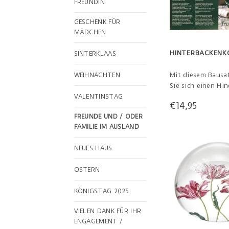
FREUNDIN
GESCHENK FÜR
MÄDCHEN
HINTERBACKENK
SINTERKLAAS
Mit diesem Bausat
WEIHNACHTEN
Sie sich einen Hi
Korb. Die Dekorat
VALENTINSTAG
€14,95
Korbes basiert au
FREUNDE UND / ODER
Hindelooper-Maler
FAMILIE IM AUSLAND
Hindeloopen ist e
Stadt in Friesland
NEUES HAUS
großen Handelsges
OSTERN
KÖNIGSTAG 2025
VIELEN DANK FÜR IHR
ENGAGEMENT /