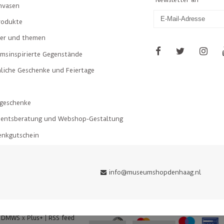
nvasen
rodukte
ler und themen
msinspirierte Gegenstände
liche Geschenke und Feiertage
geschenke
mentsberatung und Webshop-Gestaltung
enkgutschein
info@museumshopdenhaag.nl
y
DMWS
x
Plus+
|
RSS feed