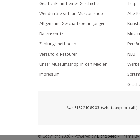
Geschenke mit einer Geschichte
Tulpe
Wenden Sie sich an Museumshop
Alle P
Allgemeine Geschäftsbedingungen
Künst
Datenschutz
Museu
Zahlungsmethoden
Persön
Versand & Retouren
NEU
Unser Museumsshop in den Medien
Werbe
Impressum
Sorti
Gesch
+31622108903 (whatsapp or call)
© Copyright 2026 - Powered by
Lightspeed
- Theme B