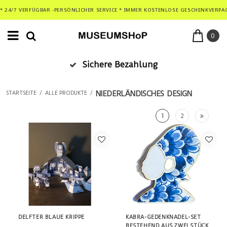
* 24/7 VERFÜGBAR -PERSÖNLICHER SERVICE * IMMER KOSTENLOSE GESCHENKVERPA
0
Sichere Bezahlung
NIEDERLÄNDISCHES DESIGN
STARTSEITE
/
ALLE PRODUKTE
/
1
2
DELFTER BLAUE KRIPPE
KABRA-GEDENKNADEL-SET
BESTEHEND AUS ZWEI STÜCK