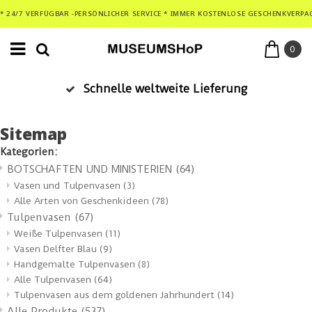
* 24/7 VERFÜGBAR -PERSÖNLICHER SERVICE * IMMER KOSTENLOSE GESCHENKVERPA
0
Sichere Bezahlung
Sitemap
Kategorien:
BOTSCHAFTEN UND MINISTERIEN
(64)
Vasen und Tulpenvasen
(3)
Alle Arten von Geschenkideen
(78)
Tulpenvasen
(67)
Weiße Tulpenvasen
(11)
Vasen Delfter Blau
(9)
Handgemalte Tulpenvasen
(8)
Alle Tulpenvasen
(64)
Tulpenvasen aus dem goldenen Jahrhundert
(14)
Alle Produkte
(537)