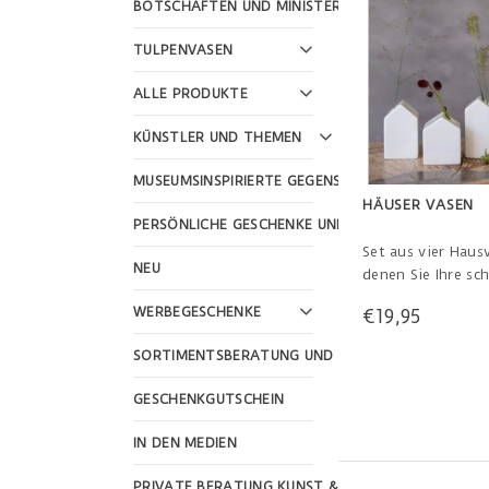
BOTSCHAFTEN UND MINISTERIEN
TULPENVASEN
ALLE PRODUKTE
KÜNSTLER UND THEMEN
MUSEUMSINSPIRIERTE GEGENSTÄNDE
HÄUSER VASEN
PERSÖNLICHE GESCHENKE UND FEIERTAGE
Set aus vier Haus
NEU
denen Sie Ihre sc
Blumen verwenden
WERBEGESCHENKE
€19,95
ganz besondere St
Ihrem Fensterrah
SORTIMENTSBERATUNG UND WEBSHOP-GESTALTU
auf dem Tisch ges
können. Von 5,5 b
GESCHENKGUTSCHEIN
hoch.
IN DEN MEDIEN
PRIVATE BERATUNG KUNST & KULTUR