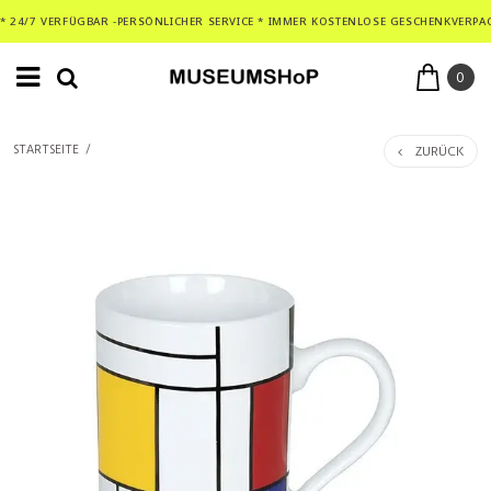
* 24/7 VERFÜGBAR -PERSÖNLICHER SERVICE * IMMER KOSTENLOSE GESCHENKVERPA
0
ZURÜCK
STARTSEITE
/