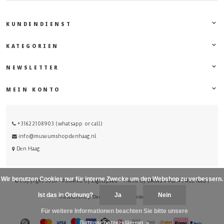
KUNDENDIENST
KATEGORIEN
NEWSLETTER
MEIN KONTO
+31622108903 (whatsapp or call)
info@museumshopdenhaag.nl
Den Haag
Wir benutzen Cookies nur für interne Zwecke um den Webshop zu verbessern.
© Copyright 2026 - Powered by
Lightspeed
- Theme By
DMWS
x
Plus+
|
RSS feed
|
Sitemap
Ist das in Ordnung?
Ja
Nein
Museumshop Den Haag
/
-
beoordelingen op
Für weitere Informationen beachten Sie bitte unsere
Datenschutzerklärung. »