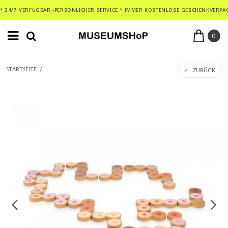
* 24/7 VERFÜGBAR -PERSÖNLICHER SERVICE * IMMER KOSTENLOSE GESCHENKVERPA
0
ZURÜCK
STARTSEITE
/