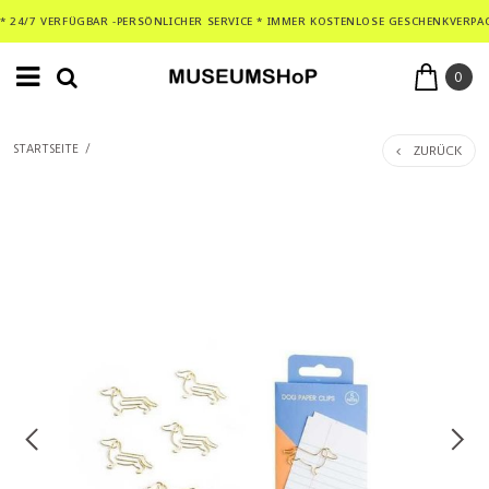
* 24/7 VERFÜGBAR -PERSÖNLICHER SERVICE * IMMER KOSTENLOSE GESCHENKVERPA
0
ZURÜCK
STARTSEITE
/