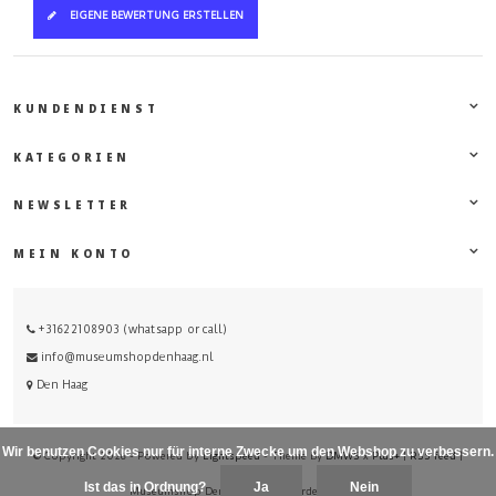
EIGENE BEWERTUNG ERSTELLEN
KUNDENDIENST
KATEGORIEN
NEWSLETTER
MEIN KONTO
+31622108903 (whatsapp or call)
info@museumshopdenhaag.nl
Den Haag
Wir benutzen Cookies nur für interne Zwecke um den Webshop zu verbessern.
© Copyright 2026 - Powered by
Lightspeed
- Theme By
DMWS
x
Plus+
|
RSS feed
|
Sitemap
Ist das in Ordnung?
Ja
Nein
Museumshop Den Haag
/
-
beoordelingen op