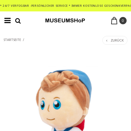
* 24/7 VERFÜGBAR -PERSÖNLICHER SERVICE * IMMER KOSTENLOSE GESCHENKVERPA
0
ZURÜCK
STARTSEITE
/