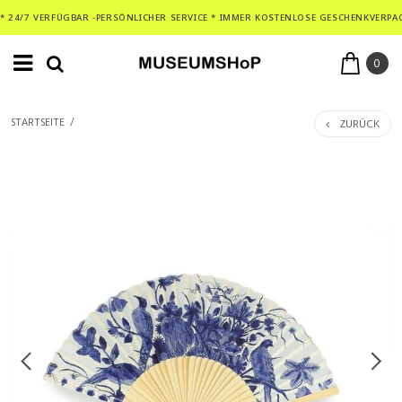
* 24/7 VERFÜGBAR -PERSÖNLICHER SERVICE * IMMER KOSTENLOSE GESCHENKVERPA
0
ZURÜCK
STARTSEITE
/