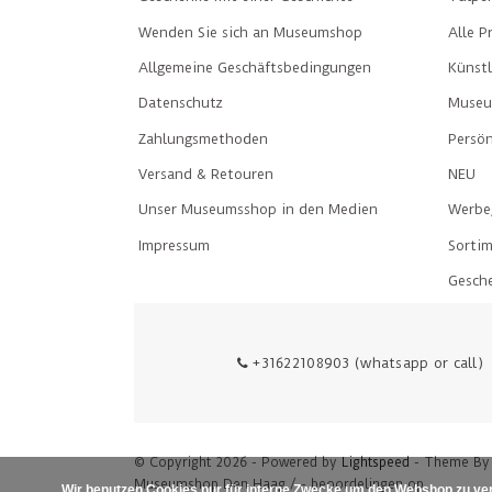
Wenden Sie sich an Museumshop
Alle P
Allgemeine Geschäftsbedingungen
Künst
Datenschutz
Museu
Zahlungsmethoden
Persön
Versand & Retouren
NEU
Unser Museumsshop in den Medien
Werbe
Impressum
Sorti
Gesch
+31622108903 (whatsapp or call)
© Copyright 2026 - Powered by
Lightspeed
- Theme B
Museumshop Den Haag
/
-
beoordelingen op
Wir benutzen Cookies nur für interne Zwecke um den Webshop zu ver