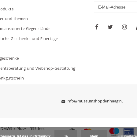
rodukte
ler und themen
msinspirierte Gegenstände
liche Geschenke und Feiertage
geschenke
mentsberatung und Webshop-Gestaltung
enkgutschein
info@museumshopdenhaag.nl
y
DMWS
x
Plus+
|
RSS feed
bessern. Ist das in Ordnung?
Ja
Nein
Für weitere