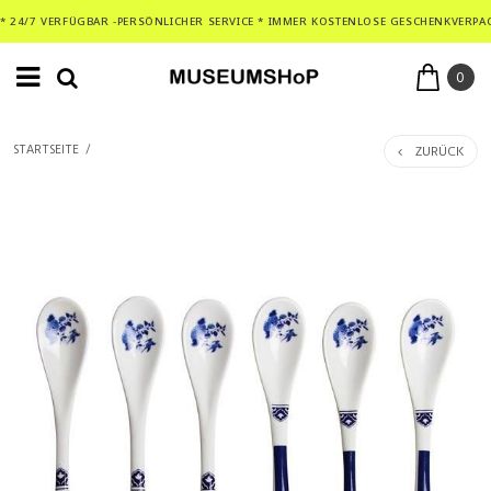
* 24/7 VERFÜGBAR -PERSÖNLICHER SERVICE * IMMER KOSTENLOSE GESCHENKVERPA
0
ZURÜCK
STARTSEITE
/