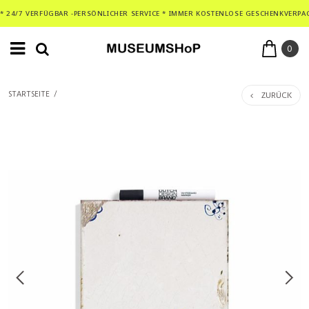
* 24/7 VERFÜGBAR -PERSÖNLICHER SERVICE * IMMER KOSTENLOSE GESCHENKVERPA
0
ZURÜCK
STARTSEITE
/