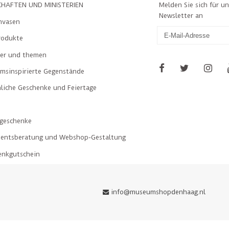
Melden Sie sich für u
HAFTEN UND MINISTERIEN
Newsletter an
nvasen
rodukte
ler und themen
msinspirierte Gegenstände
liche Geschenke und Feiertage
geschenke
mentsberatung und Webshop-Gestaltung
enkgutschein
info@museumshopdenhaag.nl