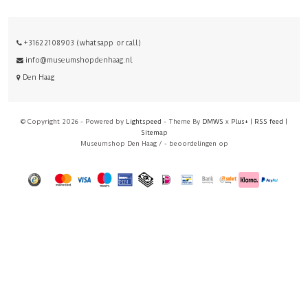
+31622108903 (whatsapp or call)
info@museumshopdenhaag.nl
Den Haag
© Copyright 2026 - Powered by
Lightspeed
- Theme By
DMWS
x
Plus+
|
RSS feed
|
Sitemap
Museumshop Den Haag
/
-
beoordelingen op