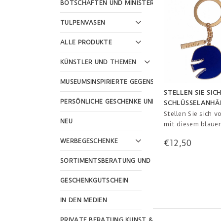
BOTSCHAFTEN UND MINISTERIEN
TULPENVASEN
ALLE PRODUKTE
KÜNSTLER UND THEMEN
MUSEUMSINSPIRIERTE GEGENSTÄNDE
STELLEN SIE SIC
PERSÖNLICHE GESCHENKE UND FEIERTAGE
SCHLÜSSELANHÄ
BLAUEM VOGEL 
Stellen Sie sich vo
NEU
mit diesem blauen
wieder Ihre Schlüs
WERBEGESCHENKE
€12,50
verlieren!
SORTIMENTSBERATUNG UND WEBSHOP-GESTALTU
GESCHENKGUTSCHEIN
IN DEN MEDIEN
PRIVATE BERATUNG KUNST & KULTUR