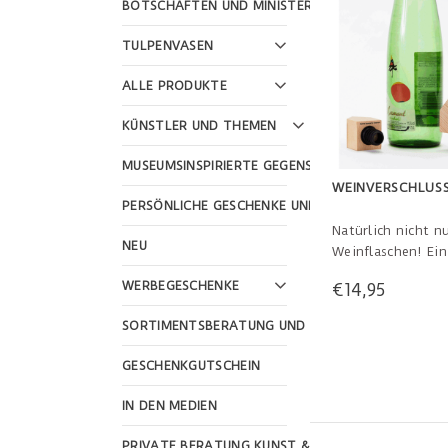
BOTSCHAFTEN UND MINISTERIEN
TULPENVASEN
ALLE PRODUKTE
KÜNSTLER UND THEMEN
MUSEUMSINSPIRIERTE GEGENSTÄNDE
WEINVERSCHLUSS
PERSÖNLICHE GESCHENKE UND FEIERTAGE
Natürlich nicht nu
NEU
Weinflaschen! Ein
Design dieses Hol
WERBEGESCHENKE
€14,95
mit einem roten D
lieben schickes De
SORTIMENTSBERATUNG UND WEBSHOP-GESTALTU
brauchbar und stil
diese Weise geben
GESCHENKGUTSCHEIN
3,8 x 3,8 x 3,9 cm
IN DEN MEDIEN
PRIVATE BERATUNG KUNST & KULTUR