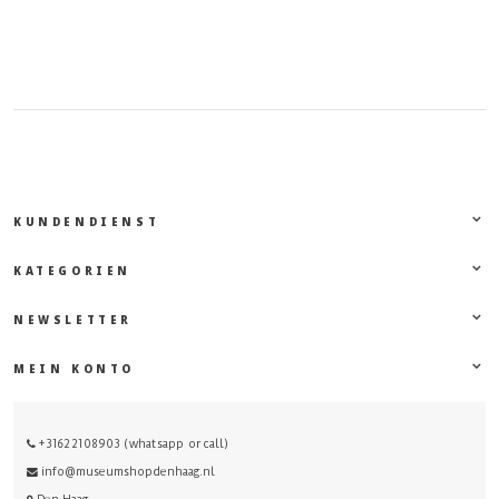
KUNDENDIENST
KATEGORIEN
NEWSLETTER
MEIN KONTO
+31622108903 (whatsapp or call)
info@museumshopdenhaag.nl