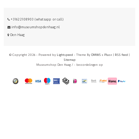
+31622108903 (whatsapp or call)
info@museumshopdenhaag.nl
Den Haag
© Copyright 2026 - Powered by
Lightspeed
- Theme By
DMWS
x
Plus+
|
RSS feed
|
Sitemap
Museumshop Den Haag
/
-
beoordelingen op