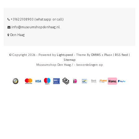
+31622108903 (whatsapp or call)
info@museumshopdenhaag.nl
Den Haag
© Copyright 2026 - Powered by
Lightspeed
- Theme By
DMWS
x
Plus+
|
RSS feed
|
Sitemap
Museumshop Den Haag
/
-
beoordelingen op