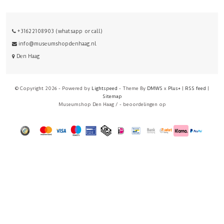
+31622108903 (whatsapp or call)
info@museumshopdenhaag.nl
Den Haag
© Copyright 2026 - Powered by
Lightspeed
- Theme By
DMWS
x
Plus+
|
RSS feed
|
Sitemap
Museumshop Den Haag
/
-
beoordelingen op