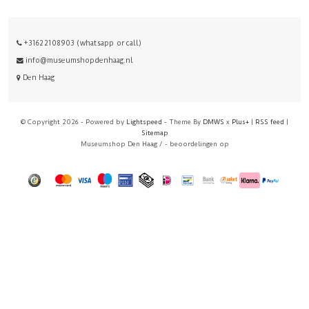
+31622108903 (whatsapp or call)
info@museumshopdenhaag.nl
Den Haag
© Copyright 2026 - Powered by
Lightspeed
- Theme By
DMWS
x
Plus+
|
RSS feed
|
Sitemap
Museumshop Den Haag
/
-
beoordelingen op