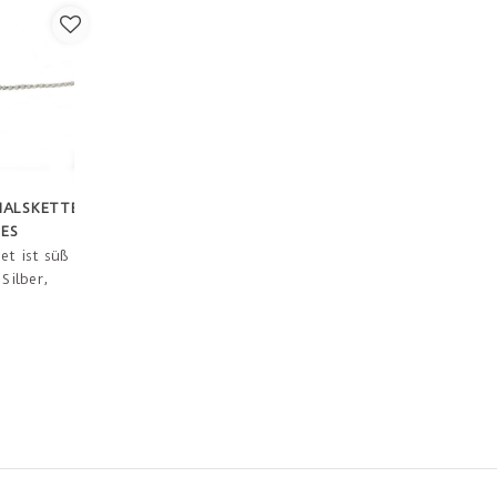
HALSKETTE
ES
et ist süß
 Silber,
ign,
n perfektes
 Beziehung
NG
die
ändischen