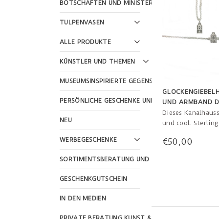
BOTSCHAFTEN UND MINISTERIEN
TULPENVASEN
ALLE PRODUKTE
KÜNSTLER UND THEMEN
MUSEUMSINSPIRIERTE GEGENSTÄNDE
GLOCKENGIEBEL
PERSÖNLICHE GESCHENKE UND FEIERTAGE
UND ARMBAND D
KANALHAUSES
Dieses Kanalhauss
NEU
und cool. Sterling
holländisches Des
WERBEGESCHENKE
€50,00
handgefertigt. Ei
Geschenk für Ihre
SORTIMENTSBERATUNG UND WEBSHOP-GESTALTU
als Andenken an 
typischen niederl
GESCHENKGUTSCHEIN
Grachtenhäuser.
IN DEN MEDIEN
PRIVATE BERATUNG KUNST & KULTUR