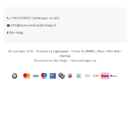
+31622108903 (whatsapp or call)
info@museumshopdenhaag.nl
Den Haag
© Copyright 2026 - Powered by
Lightspeed
- Theme By
DMWS
x
Plus+
|
RSS feed
|
Sitemap
Museumshop Den Haag
/
-
beoordelingen op