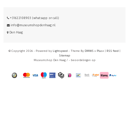
+31622108903 (whatsapp or call)
info@museumshopdenhaag.nl
Den Haag
© Copyright 2026 - Powered by
Lightspeed
- Theme By
DMWS
x
Plus+
|
RSS feed
|
Sitemap
Museumshop Den Haag
/
-
beoordelingen op