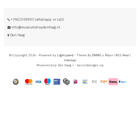
+31622108903 (whatsapp or call)
info@museumshopdenhaag.nl
Den Haag
© Copyright 2026 - Powered by
Lightspeed
- Theme By
DMWS
x
Plus+
|
RSS feed
|
Sitemap
Museumshop Den Haag
/
-
beoordelingen op