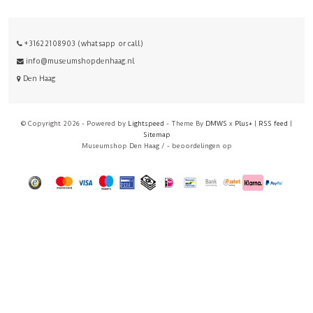
+31622108903 (whatsapp or call)
info@museumshopdenhaag.nl
Den Haag
© Copyright 2026 - Powered by
Lightspeed
- Theme By
DMWS
x
Plus+
|
RSS feed
|
Sitemap
Museumshop Den Haag
/
-
beoordelingen op