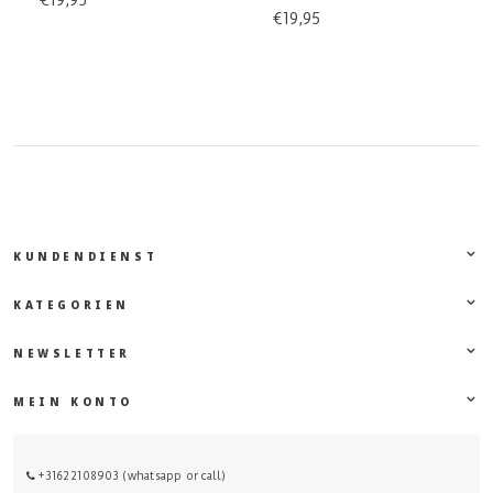
€19,95
€19,95
KUNDENDIENST
KATEGORIEN
NEWSLETTER
MEIN KONTO
+31622108903 (whatsapp or call)