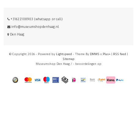
+31622108903 (whatsapp or call)
info@museumshopdenhaag.nl
Den Haag
© Copyright 2026 - Powered by
Lightspeed
- Theme By
DMWS
x
Plus+
|
RSS feed
|
Sitemap
Museumshop Den Haag
/
-
beoordelingen op