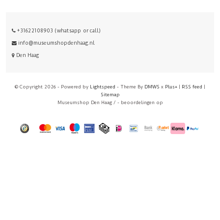
+31622108903 (whatsapp or call)
info@museumshopdenhaag.nl
Den Haag
© Copyright 2026 - Powered by
Lightspeed
- Theme By
DMWS
x
Plus+
|
RSS feed
|
Sitemap
Museumshop Den Haag
/
-
beoordelingen op