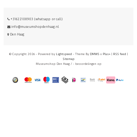
+31622108903 (whatsapp or call)
info@museumshopdenhaag.nl
Den Haag
© Copyright 2026 - Powered by
Lightspeed
- Theme By
DMWS
x
Plus+
|
RSS feed
|
Sitemap
Museumshop Den Haag
/
-
beoordelingen op