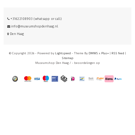
+31622108903 (whatsapp or call)
info@museumshopdenhaag.nl
Den Haag
© Copyright 2026 - Powered by
Lightspeed
- Theme By
DMWS
x
Plus+
|
RSS feed
|
Sitemap
Museumshop Den Haag
/
-
beoordelingen op