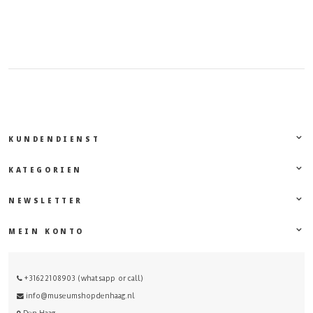
KUNDENDIENST
KATEGORIEN
NEWSLETTER
MEIN KONTO
+31622108903 (whatsapp or call)
info@museumshopdenhaag.nl