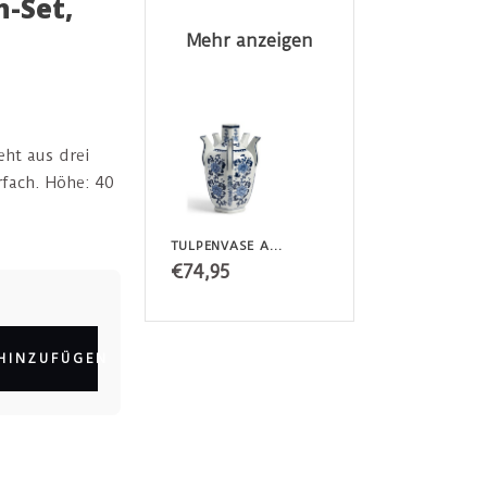
n-Set,
Mehr anzeigen
ht aus drei
fach. Höhe: 40
TULPENVASE AUS DER MING-DYNASTIE, RIJKSMUSEUM
€74,95
HINZUFÜGEN