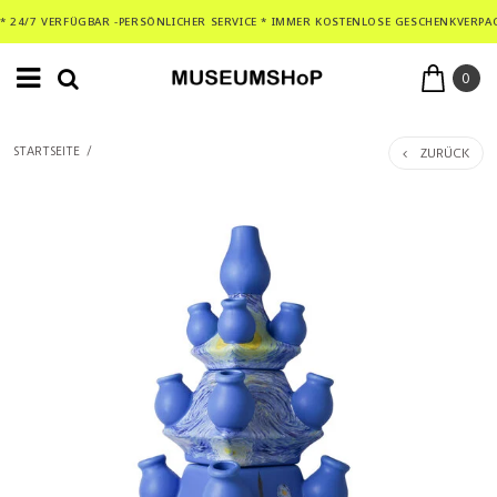
* 24/7 VERFÜGBAR -PERSÖNLICHER SERVICE * IMMER KOSTENLOSE GESCHENKVERPA
0
ZURÜCK
STARTSEITE
/