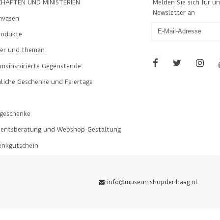
Melden Sie sich für u
HAFTEN UND MINISTERIEN
Newsletter an
nvasen
rodukte
ler und themen
msinspirierte Gegenstände
liche Geschenke und Feiertage
geschenke
mentsberatung und Webshop-Gestaltung
enkgutschein
info@museumshopdenhaag.nl