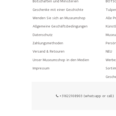
Botschaften und Ministerien
BOTSC
Geschenke mit einer Geschichte
Tulpe
Wenden Sie sich an Museumshop
Alle P
Allgemeine Geschäftsbedingungen
Künst
Datenschutz
Museu
Zahlungsmethoden
Persön
Versand & Retouren
NEU
Unser Museumsshop in den Medien
Werbe
Impressum
Sorti
Gesch
+31622108903 (whatsapp or call)