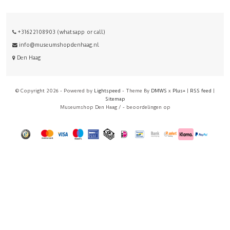
+31622108903 (whatsapp or call)
info@museumshopdenhaag.nl
Den Haag
© Copyright 2026 - Powered by
Lightspeed
- Theme By
DMWS
x
Plus+
|
RSS feed
|
Sitemap
Museumshop Den Haag
/
-
beoordelingen op