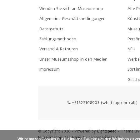
Wenden Sie sich an Museumshop
Alle P
Allgemeine Geschäftsbedingungen
Künst
Datenschutz
Museu
Zahlungsmethoden
Persön
Versand & Retouren
NEU
Unser Museumsshop in den Medien
Werbe
Impressum
Sorti
Gesch
+31622108903 (whatsapp or call)
© Copyright 2026 - Powered by
Lightspeed
- Theme B
Museumshop Den Haag
/
-
beoordelingen op
Wir benutzen Cookies nur für interne Zwecke um den Webshop zu ver