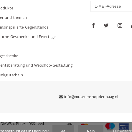
rodukte
ler und themen
msinspirierte Gegenstände
liche Geschenke und Feiertage
geschenke
mentsberatung und Webshop-Gestaltung
enkgutschein
info@museumshopdenhaag.nl
y
DMWS
x
Plus+
|
RSS feed
bessern. Ist das in Ordnung?
Ja
Nein
Für weitere